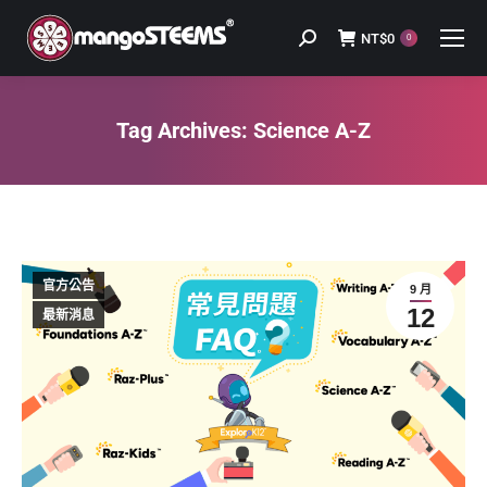
NT$
0
Search:
0
Tag Archives:
Science A-Z
You are here:
官方公告
9 月
12
最新消息