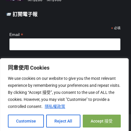
格
NT$2,199
範
訂閱電子報
圍：
NT$280
到
*
必填
*
Email
NT$960
*
姓名
同意使用 Cookies
We use cookies on our website to give you the most relevant
experience by remembering your preferences and repeat visits.
By clicking “Accept 接受”, you consent to the use of ALL the
cookies. However, you may visit "Customise" to provide a
controlled consent.
隱私權政策
Hi, 您好!
Copyright © 2026 mangoSTEEMS TW 台灣必富數位有限公司 |
關
Customise
Reject All
Accept 接受
於我們
|
隱私權
|
退換貨政策
Open c