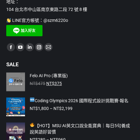
地址：
104 台北市中山區南京東路二段 72 號 8 樓
LINE官方帳號：@szm6220o
Find us on:
Facebook
YouTube
Linkedin
Instagram
Mail
page
page
page
page
page
SALE
opens
opens
opens
opens
opens
in
in
in
in
in
Felo AI Pro (專業版)
原
目
new
new
new
new
new
NT$
475
NT$
375
始
前
window
window
window
window
window
價
價
Coding Olympics 2026 國際程式設計挑戰賽-報名
格：
格：
NT$475。
NT$375。
價
NT$
1,800
–
NT$
2,199
格
範
【
HOT】MSU AI英文口說全能寶典｜每日5句養成
圍：
說英語好習慣
NT$1,800
價
到
NT$
280
–
NT$
960