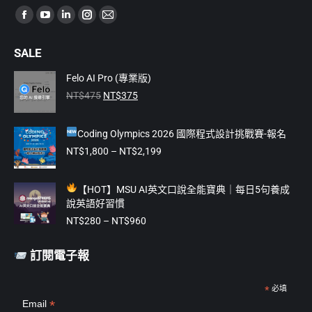
Find us on:
Facebook
YouTube
Linkedin
Instagram
Mail
page
page
page
page
page
SALE
opens
opens
opens
opens
opens
in
in
in
in
in
Felo AI Pro (專業版)
原
目
new
new
new
new
new
NT$
475
NT$
375
始
前
window
window
window
window
window
價
價
Coding Olympics 2026 國際程式設計挑戰賽-報名
格：
格：
NT$475。
NT$375。
價
NT$
1,800
–
NT$
2,199
格
範
【
HOT】MSU AI英文口說全能寶典｜每日5句養成
圍：
說英語好習慣
NT$1,800
價
到
NT$
280
–
NT$
960
格
NT$2,199
範
訂閱電子報
圍：
NT$280
到
*
必填
*
Email
NT$960