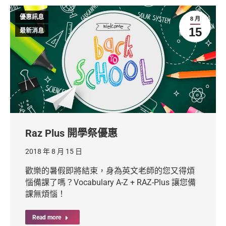
優惠訊息
8 月
15
最新消息
Raz Plus 開學祭優惠
2018 年 8 月 15 日
歡樂的暑假即將結束，身為英文老師的您又得煩
惱備課了嗎？Vocabulary A-Z + RAZ-Plus 讓您備
課無煩惱！
Read more