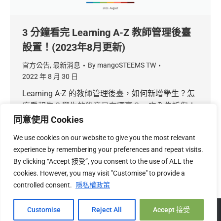
3 分鐘看完 Learning A-Z 教師管理後臺
設置！(2023年8月更新)
官方公告
,
最新消息
By
mangoSTEEMS TW
2022 年 8 月 30 日
Learning A-Z 的教師管理後臺，如何新增學生？怎
麼看報告？學生的錄音又在哪裏？一次全告訴您！
我們製作了教師管理後臺的簡介，3分鐘看完
同意使用 Cookies
Learning A-Z 教師管理後臺設置，希望可以幫助各
We use cookies on our website to give you the most relevant
位老師們！
experience by remembering your preferences and repeat visits.
By clicking “Accept 接受”, you consent to the use of ALL the
cookies. However, you may visit "Customise" to provide a
controlled consent.
隱私權政策
Hi, 您好!
Copyright © 2026 mangoSTEEMS TW 台灣必富數位有限公司 |
關
Customise
Reject All
Accept 接受
於我們
|
隱私權
|
退換貨政策