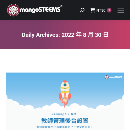
NT$
0
Search:
0
Daily Archives:
2022 年 8 月 30 日
You are here: