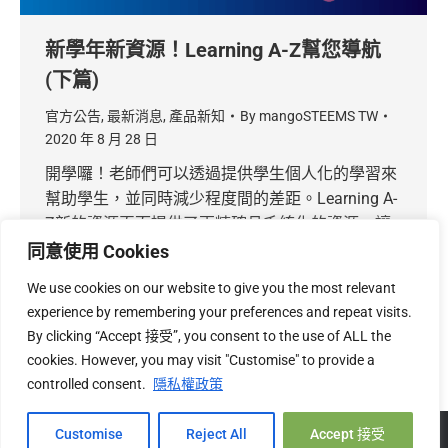
新學年新資源！Learning A-Z幫您導航
(下篇)
官方公告
,
最新消息
,
產品新知
By
mangoSTEEMS TW
2020 年 8 月 28 日
開學囉！老師們可以透過提供學生個人化的學習來
幫助學生，並同時減少程度間的差距。Learning A-
Z新的資源頁面提供了更精確且系統化的資源，讓
您能確保學生學到關鍵的基礎技能。上一篇我們介
同意使用 Cookies
紹了 Learning A-Z 新的基礎技能資源，這篇讓我們
We use cookies on our website to give you the most relevant
來看看「額外的加強資源」有哪些！
experience by remembering your preferences and repeat visits.
By clicking “Accept 接受”, you consent to the use of ALL the
cookies. However, you may visit "Customise" to provide a
controlled consent.
隱私權政策
Hi, 您好!
Copyright © 2026 mangoSTEEMS TW 台灣必富數位有限公司 |
關
Customise
Reject All
Accept 接受