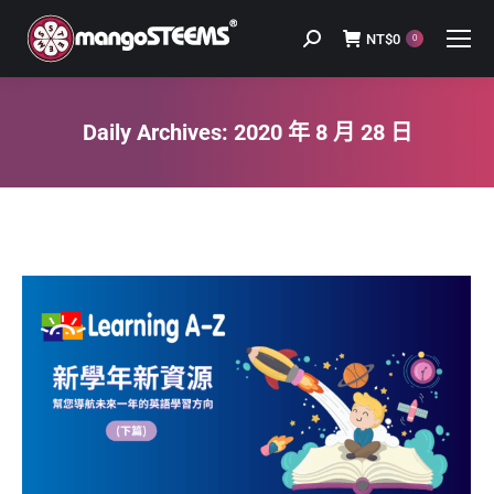
NT$
0
Search:
0
Daily Archives:
2020 年 8 月 28 日
You are here: