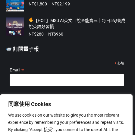
NT$475。
NT$375。
價
NT$
1,800
–
NT$
2,199
格
範
【
HOT】MSU AI英文口說全能寶典｜每日5句養成
圍：
說英語好習慣
NT$1,800
價
到
NT$
280
–
NT$
960
格
NT$2,199
範
訂閱電子報
圍：
NT$280
到
*
必填
*
Email
NT$960
*
姓名
同意使用 Cookies
We use cookies on our website to give you the most relevant
experience by remembering your preferences and repeat visits.
By clicking “Accept 接受”, you consent to the use of ALL the