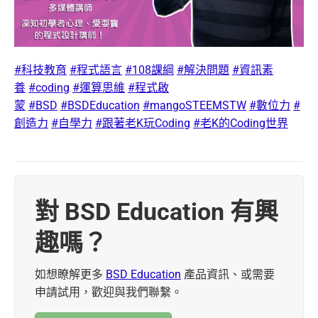
#
科技教育
#
程式語言
#
108課綱
#
解決問題
#
資訊素
養
#
coding
#
運算思維
#
程式啟
蒙
#
BSD
#
BSDEducation
#
mangoSTEEMSTW
#
數位力
#
創造力
#
自學力
#
跟著老K玩Coding
#
老K的Coding世界
對 BSD Education 有興
趣嗎？
如想瞭解更多
BSD Education
產品資訊、或需要
申請試用，歡迎與我們聯繫。