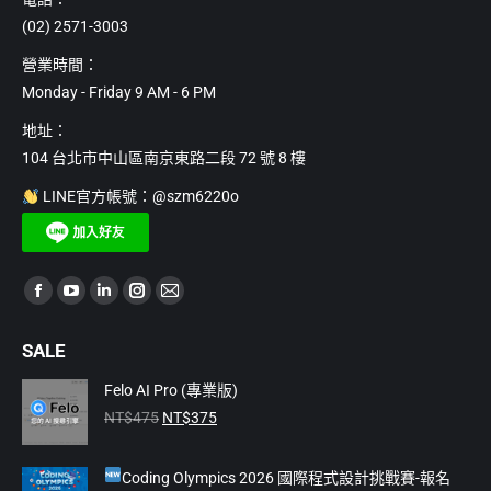
(02) 2571-3003
營業時間：
Monday - Friday 9 AM - 6 PM
地址：
104 台北市中山區南京東路二段 72 號 8 樓
LINE官方帳號：@szm6220o
Find us on:
Facebook
YouTube
Linkedin
Instagram
Mail
page
page
page
page
page
SALE
opens
opens
opens
opens
opens
in
in
in
in
in
Felo AI Pro (專業版)
原
目
new
new
new
new
new
NT$
475
NT$
375
始
前
window
window
window
window
window
價
價
Coding Olympics 2026 國際程式設計挑戰賽-報名
格：
格：