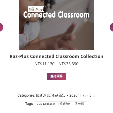
Raz-Plus Connected Classroom Collection
價
NT$
11,130
–
NT$
33,390
格
範
此
選擇規格
圍：
產
NT$11,130
品
到
有
NT$33,390
多
Categories:
最新消息
,
產品新知
2020 年 7 月 3 日
種
Tags:
BSD Education
程式教育
款
講座報名
式。