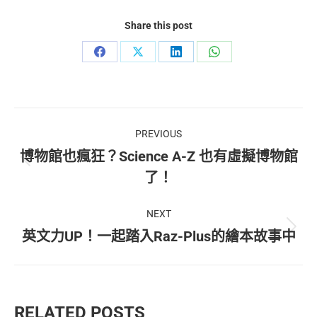
可
在
Share this post
產
品
Share
Share
Share
Share
頁
面
on
on
on
on
選
Facebook
X
LinkedIn
WhatsApp
擇
Post
選
項
PREVIOUS
navigation
博物館也瘋狂？Science A-Z 也有虛擬博物館
Previous
了！
post:
NEXT
Next
英文力UP！一起踏入Raz-Plus的繪本故事中
post:
RELATED POSTS