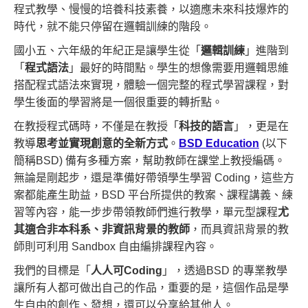
程式教學、慢慢的培養科技素養，以適應未來科技爆炸的
時代，就不能只停留在邏輯訓練的階段。
國小五、六年級的年紀正是讓學生從「
邏輯訓練
」進階到
「
程式語法
」最好的時間點。學生的想像需要用邏輯思維
搭配程式語法來實現，體驗一個完整的程式學習課程，對
學生後面的學習將是一個很重要的轉折點。
在教授程式碼時，不僅是在教授「
科技的語言
」，更是在
教導
思考並實現創意的全新方式
。
BSD Education
(以下
簡稱BSD) 備有多種方案，幫助教師在課堂上教授編碼。
無論是剛起步，還是準備好帶領學生學習 Coding，這些方
案都能產生助益，BSD 平台所提供的教案、課程講義、練
習等內容，能一步步帶領教師們進行教學，單元型課程
尤
其適合非本科系、非資訊背景的教師
，而具資訊背景的教
師則可利用 Sandbox 自由編排課程內容。
我們的目標是「
人人可Coding
」，透過BSD 的專業教學
讓所有人都可做出自己的作品，重要的是，這個作品是學
生自由的創作、發想，還可以分享給其他人。