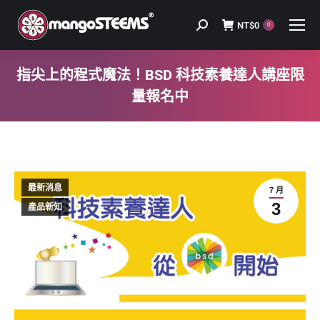
NT$
0
Search:
0
指尖上的程式魔法！BSD 科技素養達人講座限
量報名中
You are here:
最新消息
7 月
3
產品新知