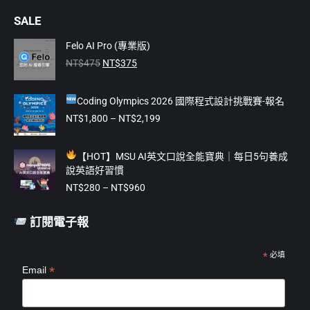
page
page
page
page
page
SALE
opens
opens
opens
opens
opens
in
in
in
in
in
Felo AI Pro (專業版)
原
目
new
new
new
new
new
NT$
475
NT$
375
始
前
window
window
window
window
window
價
價
Coding Olympics 2026 國際程式設計挑戰賽-報名
格：
格：
NT$475。
NT$375。
價
NT$
1,800
–
NT$
2,199
格
範
【
HOT】MSU AI英文口說全能寶典｜每日5句養成
圍：
說英語好習慣
NT$1,800
價
到
NT$
280
–
NT$
960
格
NT$2,199
範
訂閱電子報
圍：
NT$280
到
*
必填
*
Email
NT$960