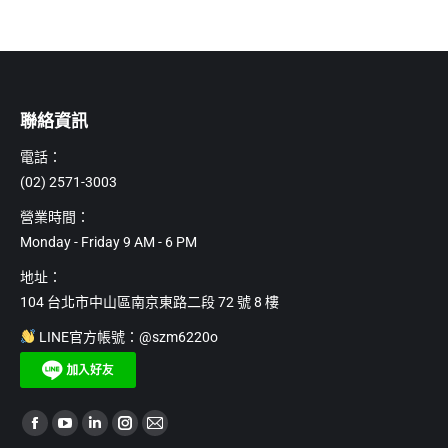
式。
品
到
可
NT$16,785
有
在
多
產
種
品
款
聯絡資訊
頁
式。
面
電話：
可
選
(02) 2571-3003
在
擇
產
營業時間：
選
品
Monday - Friday 9 AM - 6 PM
項
頁
地址：
面
104 台北市中山區南京東路二段 72 號 8 樓
選
擇
LINE官方帳號：@szm6220o
選
項
Find us on:
Facebook
YouTube
Linkedin
Instagram
Mail