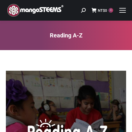
NT$
0
Search:
0
Reading A-Z
You are here: