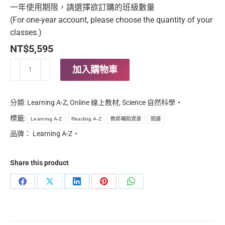
一年使用期限，請選擇欲訂購的班級數量
(For one-year account, please choose the quantity of your
classes.)
NT$
5,595
Reading
加入購物車
A-
Z
數
分類:
Learning A-Z
,
Online 線上教材
,
Science 自然科學
量
標籤:
Learning A-Z
Reading A-Z
教師輔助資源
閱讀
品牌：
Learning A-Z
Share this product
Share
Share
Share
Share
Share
on
on
on
on
on
Facebook
X
LinkedIn
Pinterest
WhatsApp