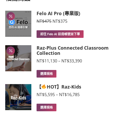
Felo AI Pro (專業版)
原
目
NT$
475
NT$
375
始
前
價
價
前往 Felo AI 註冊帳號並下單
格：
格：
NT$475。
NT$375。
Raz-Plus Connected Classroom
Collection
價
NT$
11,130
–
NT$
33,390
格
範
此
選擇規格
圍：
產
NT$11,130
【
HOT】Raz-Kids
品
到
NT$33,390
有
價
NT$
5,595
–
NT$
16,785
多
格
範
種
此
選擇規格
圍：
款
產
NT$5,595