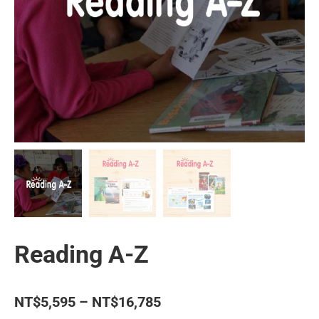
Reading A-Z
價
NT$
5,595
–
NT$
16,785