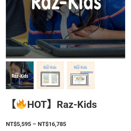
【
HOT】Raz-Kids
價
NT$
5,595
–
NT$
16,785