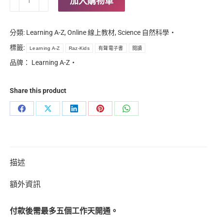
加入購物車
HOT】
Raz-
分類:
Learning A-Z
,
Online 線上教材
,
Science 自然科學
Kids
標籤:
Learning A-Z
Raz-Kids
有聲電子書
閱讀
數
品牌：
Learning A-Z
量
Share this product
Share
Share
Share
Share
Share
on
on
on
on
on
Facebook
X
LinkedIn
Pinterest
WhatsApp
描述
額外資訊
付款後需最多五個工作天開通。