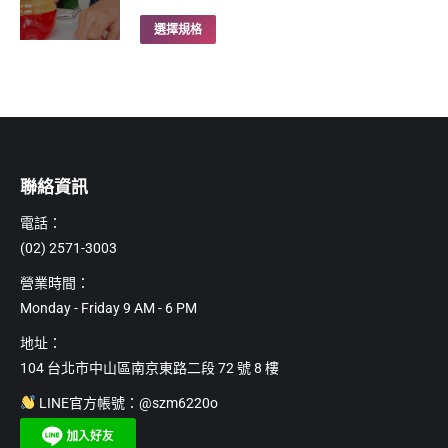
範
種
此
選擇規格
圍：
款
產
NT$4,755
式。
品
到
可
NT$14,265
有
在
多
產
種
品
款
聯絡資訊
頁
式。
面
電話：
可
選
(02) 2571-3003
在
擇
產
營業時間：
選
品
Monday - Friday 9 AM - 6 PM
項
頁
地址：
面
104 台北市中山區南京東路二段 72 號 8 樓
選
擇
LINE官方帳號：@szm6220o
選