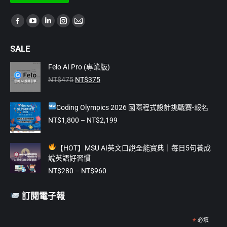
項
Find us on:
Facebook
YouTube
Linkedin
Instagram
Mail
page
page
page
page
page
SALE
opens
opens
opens
opens
opens
in
in
in
in
in
Felo AI Pro (專業版)
原
目
new
new
new
new
new
NT$
475
NT$
375
始
前
window
window
window
window
window
價
價
Coding Olympics 2026 國際程式設計挑戰賽-報名
格：
格：
NT$475。
NT$375。
價
NT$
1,800
–
NT$
2,199
格
範
【
HOT】MSU AI英文口說全能寶典｜每日5句養成
圍：
說英語好習慣
NT$1,800
價
到
NT$
280
–
NT$
960
格
NT$2,199
範
訂閱電子報
圍：
NT$280
到
*
必填