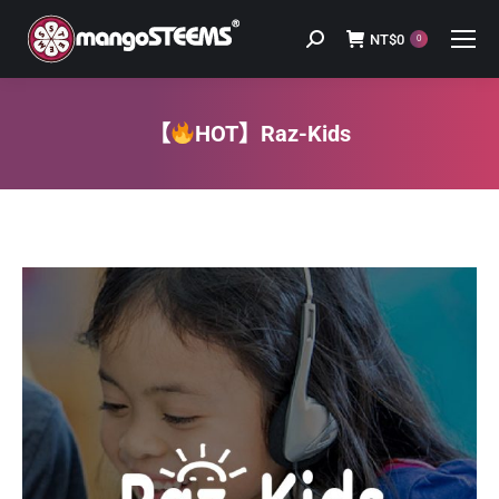
NT$
0
Search:
0
【
HOT】Raz-Kids
You are here: