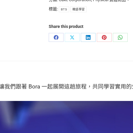
文
材)
(初
標籤:
BTS
韓語學習
教
階
材)
韓
Share this product
文
教
Share
Share
Share
Share
Share
材)
on
on
on
on
on
數
量
Facebook
X
LinkedIn
Pinterest
What
國旅遊，讓我們跟著 Bora 一起展開這趟旅程，共同學習