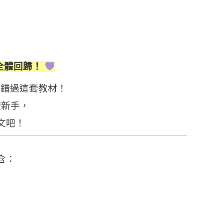
全體回歸！
別錯過這套教材！
礎新手，
韓文吧！
內含：