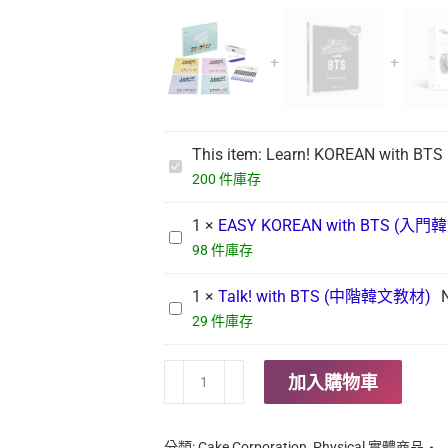
This item:
Learn! KOREAN with 
Learn!
200 件庫存
KOREAN
with
1
×
EASY KOREAN with BTS (入
EASY
BTS
98 件庫存
KOREAN
(初
with
階
1
×
Talk! with BTS (中階韓文教材)
Talk!
BTS
韓
29 件庫存
with
(入
文
BTS
門
教
Learn!
加入購物車
(中
韓
材)
KOREAN
階
文
with
韓
教
BTS
分類:
Cake Corporation
,
Physical 實體商品