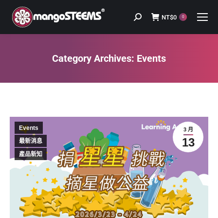
NT$
0
Search:
0
Category Archives:
Events
You are here:
Events
3 月
13
最新消息
產品新知