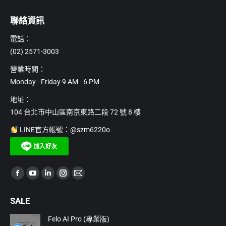
聯絡資訊
電話：
(02) 2571-3003
營業時間：
Monday - Friday 9 AM - 6 PM
地址：
104 台北市中山區南京東路二段 72 號 8 樓
LINE官方帳號：@szm6220o
Find us on:
Facebook
YouTube
Linkedin
Instagram
Mail
page
page
page
page
page
SALE
opens
opens
opens
opens
opens
in
in
in
in
in
Felo AI Pro (專業版)