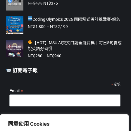
原
目
new
new
new
new
new
NT$
475
NT$
375
始
前
window
window
window
window
window
價
價
Coding Olympics 2026 國際程式設計挑戰賽-報名
格：
格：
NT$475。
NT$375。
價
NT$
1,800
–
NT$
2,199
格
範
【
HOT】MSU AI英文口說全能寶典｜每日5句養成
圍：
說英語好習慣
NT$1,800
價
到
NT$
280
–
NT$
960
格
NT$2,199
範
訂閱電子報
圍：
NT$280
到
*
必填
*
Email
NT$960
*
姓名
同意使用 Cookies