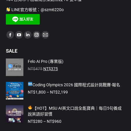
LINE官方帳號：@szm6220o
Find us on:
Facebook
YouTube
Linkedin
Instagram
Mail
page
page
page
page
page
SALE
opens
opens
opens
opens
opens
in
in
in
in
in
Felo AI Pro (專業版)
原
目
new
new
new
new
new
NT$
475
NT$
375
始
前
window
window
window
window
window
價
價
Coding Olympics 2026 國際程式設計挑戰賽-報名
格：
格：
NT$475。
NT$375。
價
NT$
1,800
–
NT$
2,199
格
範
【
HOT】MSU AI英文口說全能寶典｜每日5句養成
圍：
說英語好習慣
NT$1,800
價
到
NT$
280
–
NT$
960
格
NT$2,199