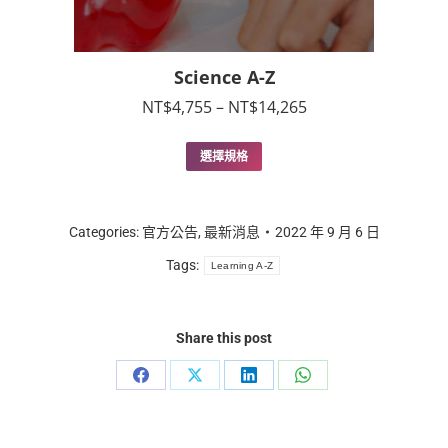
Science A-Z
價
NT$
4,755
–
NT$
14,265
格
範
此
選擇規格
圍：
產
NT$4,755
品
到
有
NT$14,265
多
Categories:
官方公告
,
最新消息
2022 年 9 月 6 日
種
Tags:
Learning A-Z
款
式。
可
在
Share this post
產
品
Share
Share
Share
Share
頁
面
on
on
on
on
選
Facebook
X
LinkedIn
WhatsApp