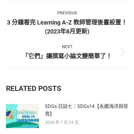
擇
Post
選
項
PREVIOUS
navigation
3 分鐘看完 Learning A-Z 教師管理後臺設置！
Previous
(2023年8月更新)
post:
NEXT
Next
「它們」讓撰寫小論文變簡單了！
post:
RELATED POSTS
SDGs 日誌七：SDGs14【永續海洋與保
育】
2026 年 7 月 24 日