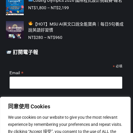
Coding Olympics 2026 國際程式設計挑戰賽-報名
格：
格：
NT$475。
NT$375。
價
NT$
1,800
–
NT$
2,199
格
範
【
HOT】MSU AI英文口說全能寶典｜每日5句養成
圍：
說英語好習慣
NT$1,800
價
到
NT$
280
–
NT$
960
格
NT$2,199
範
訂閱電子報
圍：
NT$280
到
*
必填
*
Email
NT$960
*
姓名
同意使用 Cookies
We use cookies on our website to give you the most relevant
experience by remembering your preferences and repeat visits.
By clicking “Accept 接受”, you consent to the use of ALL the