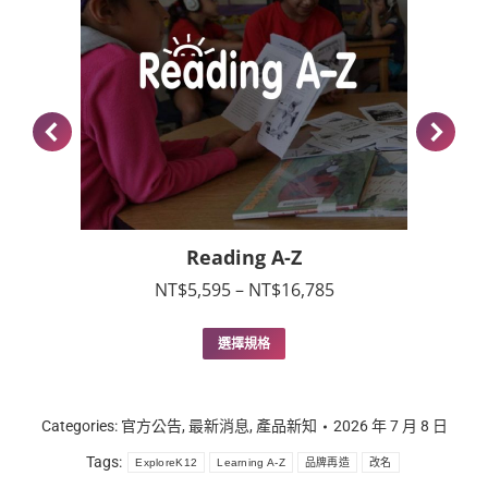
Reading A-Z
價
NT$
5,595
–
NT$
16,785
格
範
此
選擇規格
圍：
產
NT$5,595
品
到
有
NT$16,785
多
Categories:
官方公告
,
最新消息
,
產品新知
2026 年 7 月 8 日
種
Tags:
ExploreK12
Learning A-Z
款
品牌再造
改名