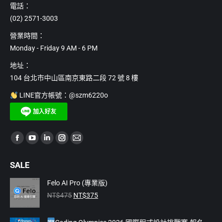
電話：
(02) 2571-3003
營業時間：
Monday - Friday 9 AM - 6 PM
地址：
104 台北市中山區南京東路二段 72 號 8 樓
LINE官方帳號：@szm6220o
Find us on:
Facebook
YouTube
Linkedin
Instagram
Mail
page
page
page
page
page
SALE
opens
opens
opens
opens
opens
in
in
in
in
in
Felo AI Pro (專業版)
原
目
new
new
new
new
new
NT$
475
NT$
375
始
前
window
window
window
window
window
價
價