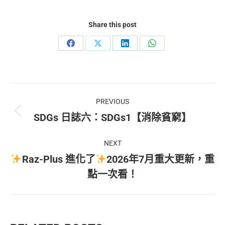
式。
可
在
Share this post
產
品
Share
Share
Share
Share
頁
面
on
on
on
on
選
Facebook
X
LinkedIn
WhatsApp
擇
Post
選
項
PREVIOUS
navigation
Previous
SDGs 日誌六：SDGs1【消除貧窮】
post:
NEXT
Raz-Plus 進化了
2026年7月重大更新，重
Next
點一次看！
post: