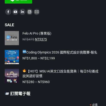
Find us on:
Facebook
YouTube
Linkedin
Instagram
Mail
page
page
page
page
page
SALE
opens
opens
opens
opens
opens
in
in
in
in
in
Felo AI Pro (專業版)
原
目
new
new
new
new
new
NT$
475
NT$
375
始
前
window
window
window
window
window
價
價
Coding Olympics 2026 國際程式設計挑戰賽-報名
格：
格：
NT$475。
NT$375。
價
NT$
1,800
–
NT$
2,199
格
範
【
HOT】MSU AI英文口說全能寶典｜每日5句養成
圍：
說英語好習慣
NT$1,800
價
到
NT$
280
–
NT$
960
格
NT$2,199
範
訂閱電子報
圍：
NT$280
到
*
必填