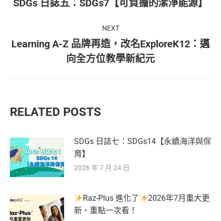
navigation
Previous
SDGs 日誌五：SDGs7【可負擔的潔淨能源】
post:
NEXT
Learning A-Z 品牌再造，改名ExploreK12：邁
Next
向全方位教學新紀元
post:
RELATED POSTS
SDGs 日誌七：SDGs14【永續海洋與保
育】
2026 年 7 月 24 日
Raz-Plus 進化了
2026年7月重大更
新，重點一次看！