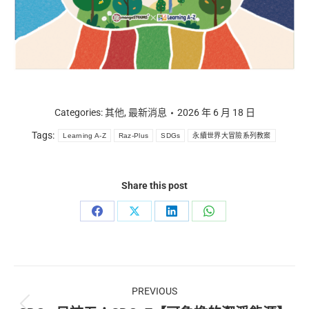
Categories:
其他
,
最新消息
2026 年 6 月 18 日
Tags:
Learning A-Z
Raz-Plus
SDGs
永續世界大冒險系列教案
Share this post
Share
Share
Share
Share
on
on
on
on
Facebook
X
LinkedIn
WhatsApp
Post
PREVIOUS