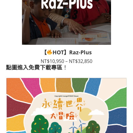
【
HOT】Raz-Plus
價
NT$
10,950
–
NT$
32,850
格
點圖進入免費下載專區
！
範
圍：
NT$10,950
到
NT$32,850