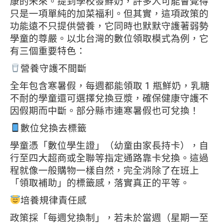
康的未來。提到學校發鮮奶，許多人可能會覺得
只是一項單純的加菜福利。但其實，這項政策的
功能遠不只提供營養，它同時也默默守護著弱勢
學童的尊嚴。以北台灣的數位領取模式為例，它
有三個重要特色：
營養守護不間斷
全年包含寒暑假，每週都能領取 1 瓶鮮奶，乳糖
不耐的學童還可選擇兌換豆漿，確保健康守護不
因假期而中斷。部分縣市連寒暑假也可兌換！
數位兌換去標籤
學童憑「數位學生證」（幼童由家長持卡），自
行至四大超商或全聯等指定通路靠卡兌換。這過
程就像一般購物一樣自然，完全消除了在班上
「領取補助」的標籤感，落實真正的平等。
培養規律責任感
政策採「每週兌換制」，若未於當週（星期一至