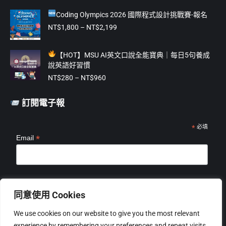
價
價
Coding Olympics 2026 國際程式設計挑戰賽-報名
格：
格：
NT$475。
NT$375。
價
NT$
1,800
–
NT$
2,199
格
範
【
HOT】MSU AI英文口說全能寶典｜每日5句養成
圍：
說英語好習慣
NT$1,800
價
到
NT$
280
–
NT$
960
格
NT$2,199
範
訂閱電子報
圍：
NT$280
到
*
必填
*
Email
NT$960
*
姓名
同意使用 Cookies
We use cookies on our website to give you the most relevant
experience by remembering your preferences and repeat visits.