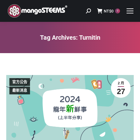
NT$
0
Search:
0
Tag Archives:
Turnitin
You are here:
官方公告
2 月
27
最新消息