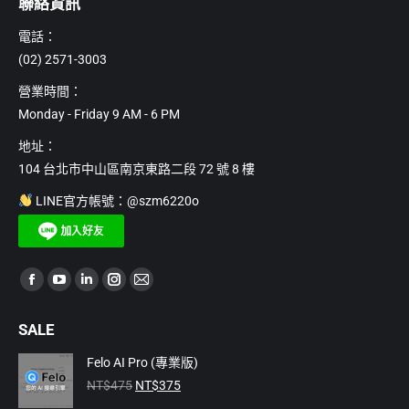
聯絡資訊
電話：
(02) 2571-3003
營業時間：
Monday - Friday 9 AM - 6 PM
地址：
104 台北市中山區南京東路二段 72 號 8 樓
LINE官方帳號：@szm6220o
Find us on:
Facebook
YouTube
Linkedin
Instagram
Mail
page
page
page
page
page
SALE
opens
opens
opens
opens
opens
in
in
in
in
in
Felo AI Pro (專業版)
原
目
new
new
new
new
new
NT$
475
NT$
375
始
前
window
window
window
window
window