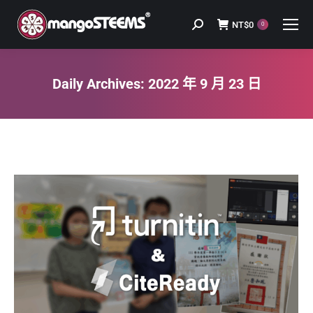
NT$
0
Search:
0
Daily Archives:
2022 年 9 月 23 日
You are here: