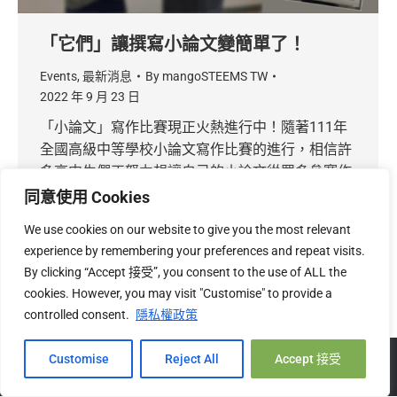
「它們」讓撰寫小論文變簡單了！
Events
,
最新消息
By
mangoSTEEMS TW
2022 年 9 月 23 日
「小論文」寫作比賽現正火熱進行中！隨著111年
全國高級中等學校小論文寫作比賽的進行，相信許
多高中生們正努力想讓自己的小論文從眾多參賽作
品中脫穎而出，而我們的講師也在日前為許多高中
同意使用 Cookies
同學們進行教育訓練，分享「它們」如何讓小論文
We use cookies on our website to give you the most relevant
撰寫變簡單！到底「它們」是什麼呢？一起來看看
experience by remembering your preferences and repeat visits.
By clicking “Accept 接受”, you consent to the use of ALL the
cookies. However, you may visit "Customise" to provide a
controlled consent.
隱私權政策
Hi, 您好!
Copyright © 2026 mangoSTEEMS TW 台灣必富數位有限公司 |
關
Customise
Reject All
Accept 接受
於我們
|
隱私權
|
退換貨政策
Open c