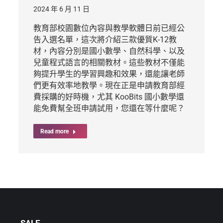
2024 年 6 月 11 日
教育部校園數位內容與教學軟體日前已經公
告入選名單，這次將介紹三款優質K-12教
材，內容分別是國小數學、自然科學、以及
兒童程式語言的相關教材。這些教材不僅能
夠提升學生的學習興趣和效果，還能讓老師
們更有效率地教學。現在正是申請教育部經
費採購的好時機，尤其 KooBits 國小數學還
能免費幫全班申請試用，您還在等什麼呢？
Read more
SALE