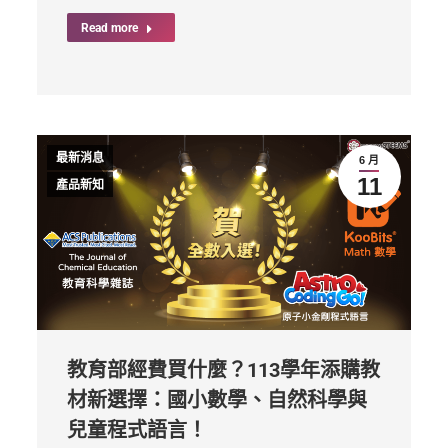
Read more
最新消息
6 月
11
產品新知
教育部經費買什麼？113學年添購教
材新選擇：國小數學、自然科學與
兒童程式語言！