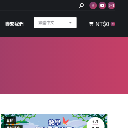
Search:
Facebook
YouTube
Mail
NT$
0
聯繫我們
0
page
page
page
NT$
0
opens
opens
opens
聯繫我們
0
in
in
in
new
new
new
window
window
window
其他
6 月