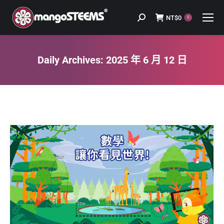
NT$
0
Search:
0
Daily Archives:
2025 年 6 月 12 日
You are here: