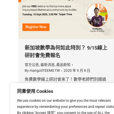
新加坡數學為何如此特別？ 9/15線上
研討會免費報名
官方公告
,
最新消息
,
產品新知
By
mangoSTEEMS TW
2020 年 9 月 8 日
免費數學線上研討會來了！數學老師們別錯過
囉！這次要介紹的內容和新加坡數學有關。新加
同意使用 Cookies
坡數學是一種高效的教學方法，最初由新加坡教
育部開發，在新加坡教育部的數學框架下，其所
We use cookies on our website to give you the most relevant
強調的重點「使用數學來解決問題」。9月15日
experience by remembering your preferences and repeat visits
下午，來聽聽KooBits創辦人分享新加坡數學的
By clicking “Accept 接受”, you consent to the use of ALL the