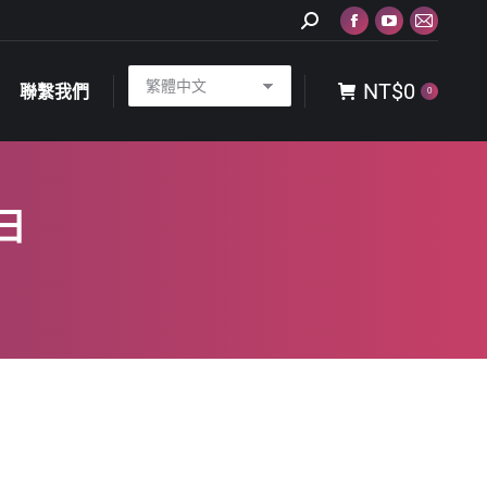
Search:
Facebook
YouTube
Mail
NT$
0
聯繫我們
0
page
page
page
NT$
0
opens
opens
opens
聯繫我們
0
in
in
in
new
new
new
window
window
window
 日