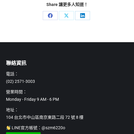
NT$2,199
多
Share 讓更多人知道！
種
款
Share
Share
Share
式。
可
on
on
on
在
Facebook
X
LinkedIn
產
品
頁
面
聯絡資訊
選
擇
電話：
選
項
(02) 2571-3003
營業時間：
Monday - Friday 9 AM - 6 PM
地址：
104 台北市中山區南京東路二段 72 號 8 樓
LINE官方帳號：@szm6220o