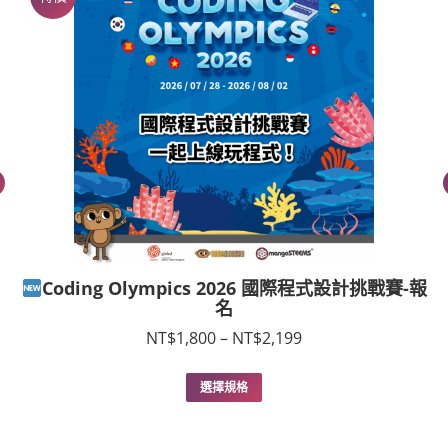
Coding Olympics 2026 國際程式設計挑戰賽-報
名
價
NT$
1,800
–
NT$
2,199
格
範
此
選擇規格
圍：
產
NT$1,800
品
到
有