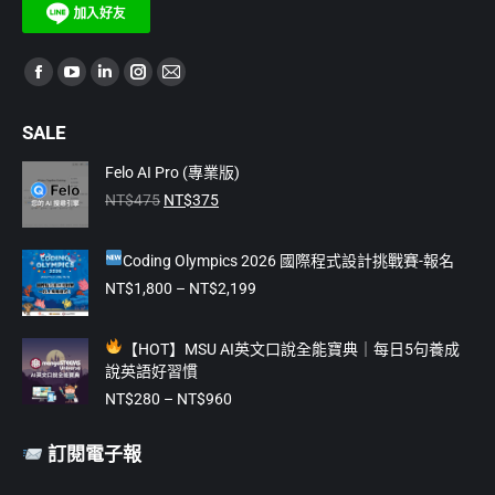
Find us on:
Facebook
YouTube
Linkedin
Instagram
Mail
page
page
page
page
page
SALE
opens
opens
opens
opens
opens
in
in
in
in
in
Felo AI Pro (專業版)
原
目
new
new
new
new
new
NT$
475
NT$
375
始
前
window
window
window
window
window
價
價
Coding Olympics 2026 國際程式設計挑戰賽-報名
格：
格：
NT$475。
NT$375。
價
NT$
1,800
–
NT$
2,199
格
範
【
HOT】MSU AI英文口說全能寶典｜每日5句養成
圍：
說英語好習慣
NT$1,800
價
到
NT$
280
–
NT$
960
格
NT$2,199
範
訂閱電子報
圍：
NT$280