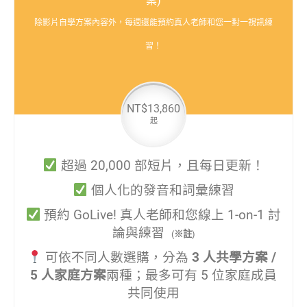
案)
除影片自學方案內容外，每週還能預約真人老師和您一對一視訊練
習！
NT$13,860
起
超過 20,000 部短片，且每日更新！
個人化的發音和詞彙練習
預約 GoLive! 真人老師和您線上 1-on-1 討
論與練習
(
※註
)
可依不同人數選購，分為
3 人共學方案 /
5 人家庭方案
兩種；最多可有 5 位家庭成員
共同使用