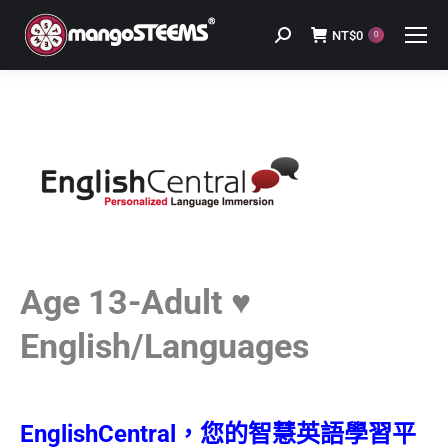
NT$
0
Search:
0
Age 13-Adult ♥
English/Languages
EnglishCentral，您的智慧英語學習平