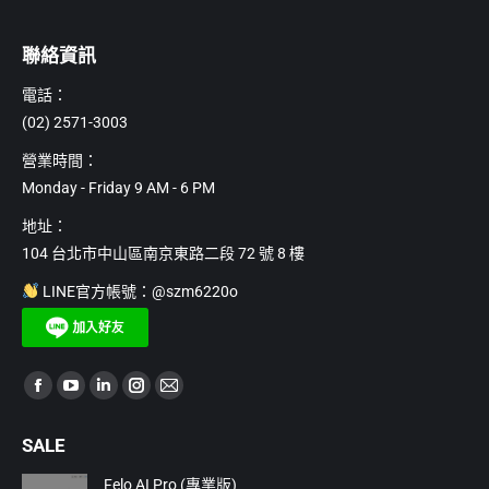
聯絡資訊
電話：
(02) 2571-3003
營業時間：
Monday - Friday 9 AM - 6 PM
地址：
104 台北市中山區南京東路二段 72 號 8 樓
LINE官方帳號：@szm6220o
Find us on:
Facebook
YouTube
Linkedin
Instagram
Mail
page
page
page
page
page
SALE
opens
opens
opens
opens
opens
in
in
in
in
in
Felo AI Pro (專業版)