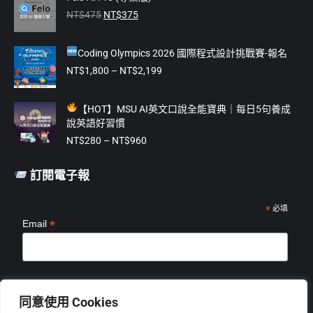
原
目
new
new
new
new
new
NT$
475
NT$
375
始
前
window
window
window
window
window
價
價
Coding Olympics 2026 國際程式設計挑戰賽-報名
格：
格：
NT$475。
NT$375。
價
NT$
1,800
–
NT$
2,199
格
範
【
HOT】MSU AI英文口說全能寶典｜每日5句養成
圍：
說英語好習慣
NT$1,800
價
到
NT$
280
–
NT$
960
格
NT$2,199
範
訂閱電子報
圍：
NT$280
到
*
必填
*
Email
NT$960
*
姓名
同意使用 Cookies