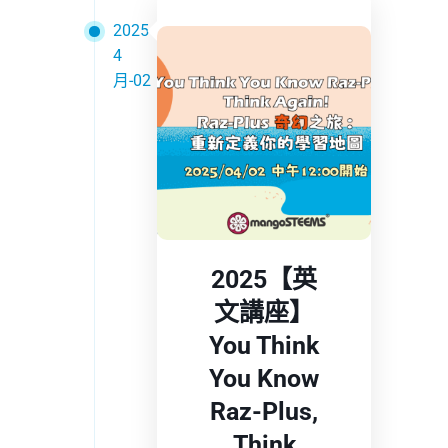
2025
4
月-02
2025【英
文講座】
You Think
You Know
Raz-Plus,
Think