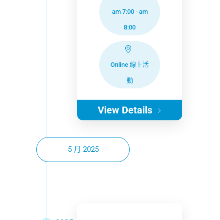
am 7:00
-
am
8:00
Online 線上活
動
View Details
5 月 2025