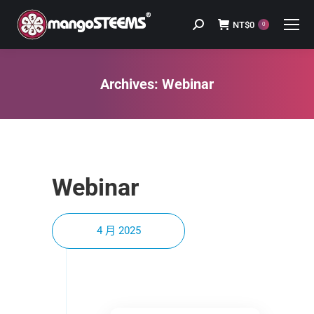
NT$
0
Search:
0
Archives:
Webinar
You are here:
Webinar
4 月 2025