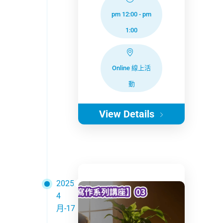
pm 12:00
-
pm
1:00
Online 線上活
動
View Details
2025
4
月-17