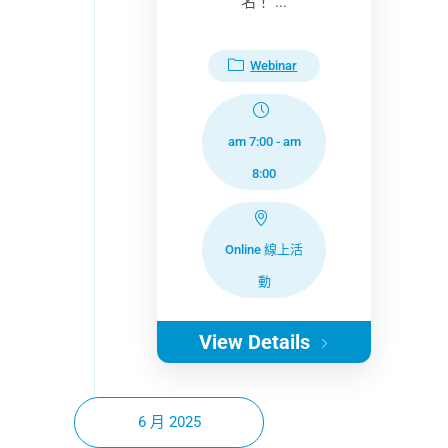
名！ ...
Webinar
am 7:00
-
am
8:00
Online 線上活
動
View Details
6 月 2025