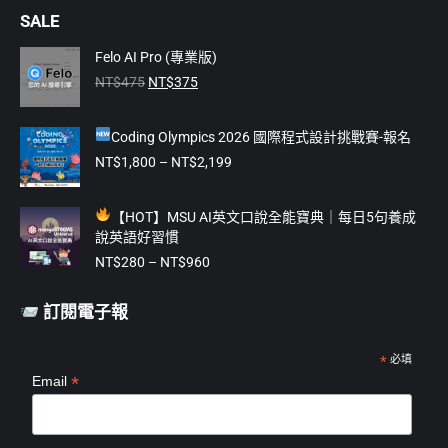
page
page
page
page
page
SALE
opens
opens
opens
opens
opens
in
in
in
in
in
Felo AI Pro (專業版)
原
目
new
new
new
new
new
NT$
475
NT$
375
始
前
window
window
window
window
window
價
價
Coding Olympics 2026 國際程式設計挑戰賽-報名
格：
格：
NT$475。
NT$375。
價
NT$
1,800
–
NT$
2,199
格
範
【
HOT】MSU AI英文口說全能寶典｜每日5句養成
圍：
說英語好習慣
NT$1,800
價
到
NT$
280
–
NT$
960
格
NT$2,199
範
訂閱電子報
圍：
NT$280
到
*
必填
*
Email
NT$960