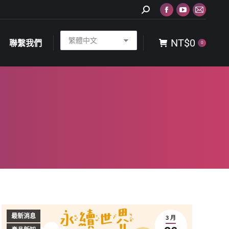
Search:
Facebook
YouTube
Mail
NT$
0
聯繫我們
0
page
page
page
NT$
0
opens
opens
opens
聯繫我們
0
in
in
in
new
new
new
window
window
window
最新消息
3 月