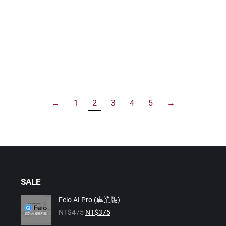
←
1
2
3
4
5
→
SALE
Felo AI Pro (專業版)
原
目
NT$
475
NT$
375
始
前