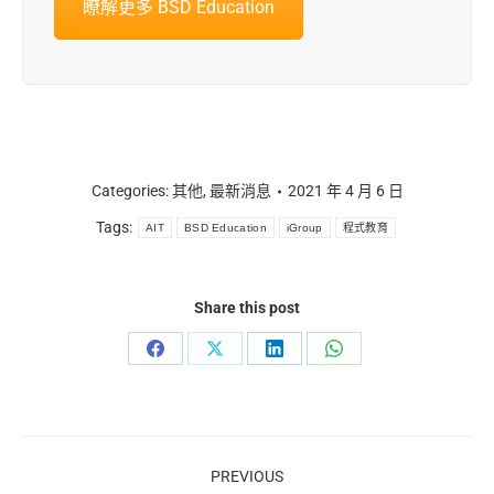
瞭解更多 BSD Education
Categories:
其他
,
最新消息
2021 年 4 月 6 日
Tags:
AIT
BSD Education
iGroup
程式教育
Share this post
Share
Share
Share
Share
on
on
on
on
Facebook
X
LinkedIn
WhatsApp
Post
PREVIOUS