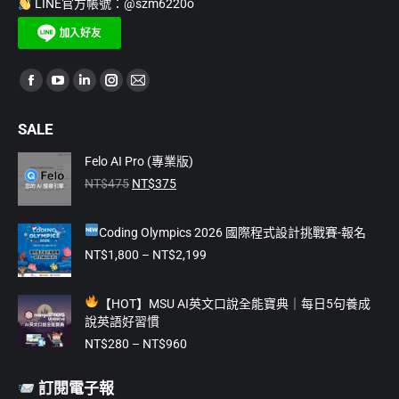
LINE官方帳號：@szm6220o
Find us on:
Facebook
YouTube
Linkedin
Instagram
Mail
page
page
page
page
page
SALE
opens
opens
opens
opens
opens
in
in
in
in
in
Felo AI Pro (專業版)
原
目
new
new
new
new
new
NT$
475
NT$
375
始
前
window
window
window
window
window
價
價
Coding Olympics 2026 國際程式設計挑戰賽-報名
格：
格：
NT$475。
NT$375。
價
NT$
1,800
–
NT$
2,199
格
範
【
HOT】MSU AI英文口說全能寶典｜每日5句養成
圍：
說英語好習慣
NT$1,800
價
到
NT$
280
–
NT$
960
格
NT$2,199
範
訂閱電子報
圍：