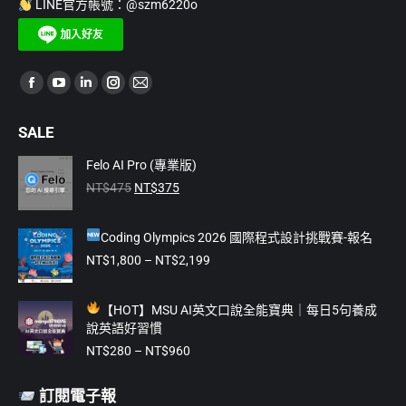
LINE官方帳號：@szm6220o
Find us on:
Facebook
YouTube
Linkedin
Instagram
Mail
page
page
page
page
page
SALE
opens
opens
opens
opens
opens
in
in
in
in
in
Felo AI Pro (專業版)
原
目
new
new
new
new
new
NT$
475
NT$
375
始
前
window
window
window
window
window
價
價
Coding Olympics 2026 國際程式設計挑戰賽-報名
格：
格：
NT$475。
NT$375。
價
NT$
1,800
–
NT$
2,199
格
範
【
HOT】MSU AI英文口說全能寶典｜每日5句養成
圍：
說英語好習慣
NT$1,800
價
到
NT$
280
–
NT$
960
格
NT$2,199
範
訂閱電子報
圍：