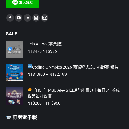
Find us on:
Facebook
YouTube
Linkedin
Instagram
Mail
page
page
page
page
page
SALE
opens
opens
opens
opens
opens
in
in
in
in
in
Felo AI Pro (專業版)
原
目
new
new
new
new
new
NT$
475
NT$
375
始
前
window
window
window
window
window
價
價
Coding Olympics 2026 國際程式設計挑戰賽-報名
格：
格：
NT$475。
NT$375。
價
NT$
1,800
–
NT$
2,199
格
範
【
HOT】MSU AI英文口說全能寶典｜每日5句養成
圍：
說英語好習慣
NT$1,800
價
到
NT$
280
–
NT$
960
格
NT$2,199
範
訂閱電子報
圍：
NT$280