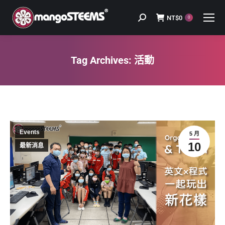
NT$
0
Search:
0
Tag Archives:
活動
You are here:
Events
5 月
10
最新消息