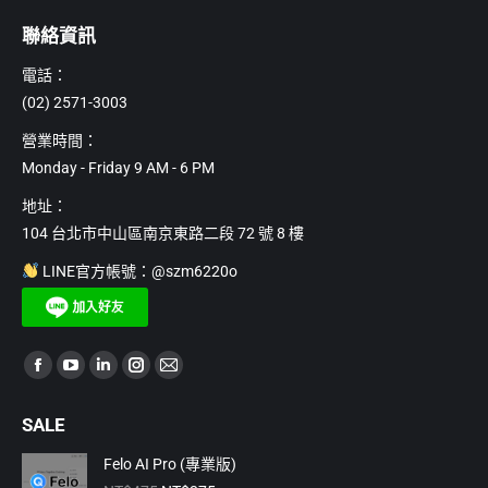
聯絡資訊
電話：
(02) 2571-3003
營業時間：
Monday - Friday 9 AM - 6 PM
地址：
104 台北市中山區南京東路二段 72 號 8 樓
LINE官方帳號：@szm6220o
Find us on:
Facebook
YouTube
Linkedin
Instagram
Mail
page
page
page
page
page
SALE
opens
opens
opens
opens
opens
in
in
in
in
in
Felo AI Pro (專業版)