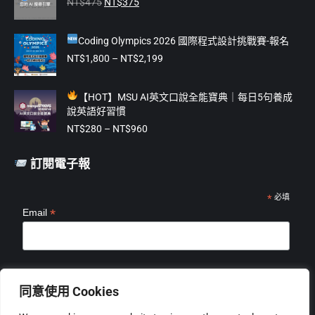
原
目
new
new
new
new
new
NT$
475
NT$
375
始
前
window
window
window
window
window
價
價
Coding Olympics 2026 國際程式設計挑戰賽-報名
格：
格：
NT$475。
NT$375。
價
NT$
1,800
–
NT$
2,199
格
範
【
HOT】MSU AI英文口說全能寶典｜每日5句養成
圍：
說英語好習慣
NT$1,800
價
到
NT$
280
–
NT$
960
格
NT$2,199
範
訂閱電子報
圍：
NT$280
到
*
必填
*
Email
NT$960
*
姓名
同意使用 Cookies