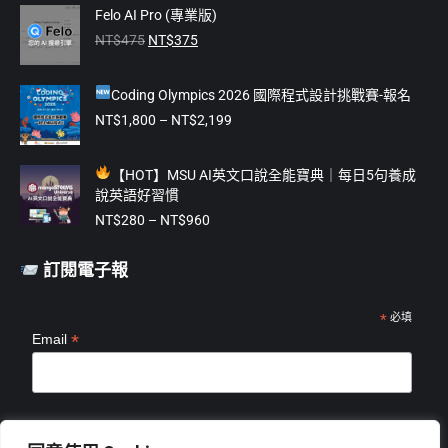
in
in
in
in
in
Felo AI Pro (專業版)
原
目
new
new
new
new
new
NT$
475
NT$
375
始
前
window
window
window
window
window
價
價
Coding Olympics 2026 國際程式設計挑戰賽-報名
格：
格：
NT$475。
NT$375。
價
NT$
1,800
–
NT$
2,199
格
範
【
HOT】MSU AI英文口說全能寶典｜每日5句養成
圍：
說英語好習慣
NT$1,800
價
到
NT$
280
–
NT$
960
格
NT$2,199
範
訂閱電子報
圍：
NT$280
到
*
必填
*
Email
NT$960
*
姓名