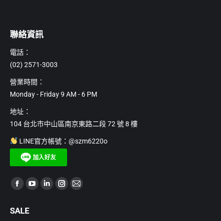
聯絡資訊
電話：
(02) 2571-3003
營業時間：
Monday - Friday 9 AM - 6 PM
地址：
104 台北市中山區南京東路二段 72 號 8 樓
LINE官方帳號：@szm6220o
Find us on:
Facebook
YouTube
Linkedin
Instagram
Mail
page
page
page
page
page
SALE
opens
opens
opens
opens
opens