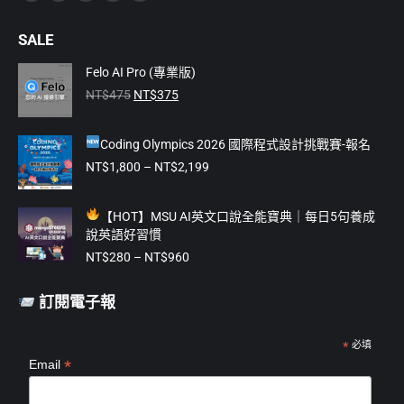
Facebook
YouTube
Linkedin
Instagram
Mail
page
page
page
page
page
SALE
opens
opens
opens
opens
opens
in
in
in
in
in
Felo AI Pro (專業版)
原
目
new
new
new
new
new
NT$
475
NT$
375
始
前
window
window
window
window
window
價
價
Coding Olympics 2026 國際程式設計挑戰賽-報名
格：
格：
NT$475。
NT$375。
價
NT$
1,800
–
NT$
2,199
格
範
【
HOT】MSU AI英文口說全能寶典｜每日5句養成
圍：
說英語好習慣
NT$1,800
價
到
NT$
280
–
NT$
960
格
NT$2,199
範
訂閱電子報
圍：
NT$280
到
*
必填
*
Email
NT$960