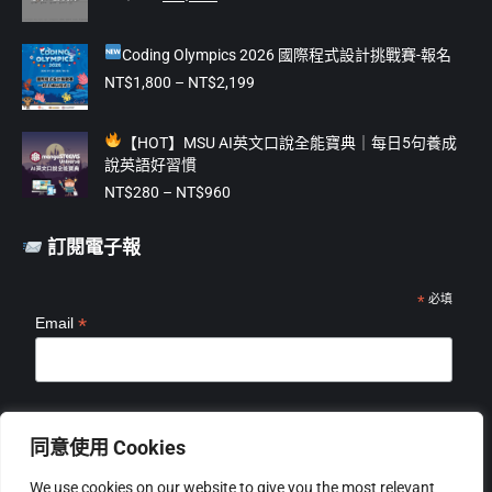
始
前
window
window
window
window
window
價
價
Coding Olympics 2026 國際程式設計挑戰賽-報名
格：
格：
NT$475。
NT$375。
價
NT$
1,800
–
NT$
2,199
格
範
【
HOT】MSU AI英文口說全能寶典｜每日5句養成
圍：
說英語好習慣
NT$1,800
價
到
NT$
280
–
NT$
960
格
NT$2,199
範
訂閱電子報
圍：
NT$280
到
*
必填
*
Email
NT$960
*
姓名
同意使用 Cookies
We use cookies on our website to give you the most relevant