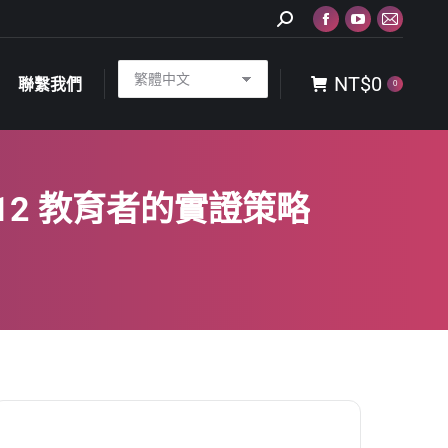
Search:
Facebook
YouTube
Mail
NT$
0
聯繫我們
0
page
page
page
NT$
0
opens
opens
opens
聯繫我們
0
in
in
in
new
new
new
window
window
window
-12 教育者的實證策略