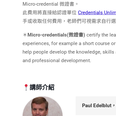
Micro-credential 微證書。
此費用將直接給認證單位
Credentials Unli
手或收取任何費用，老師們可視需求自行選
＊
Micro-credentials(微證書)
certify the le
experiences, for example a short course or t
help people develop the knowledge, skills
and professional development.
講師介紹
Paul Edelbl