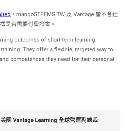
mited
，mangoSTEEMS TW 及 Vantage 皆不會經
擇是否需要付費證書。
arning outcomes of short-term learning
raining. They offer a flexible, targeted way to
 and competences they need for their personal
ut，美國 Vantage Learning 全球營運副總裁