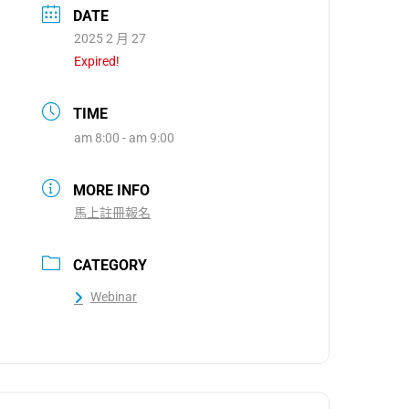
DATE
2025 2 月 27
Expired!
TIME
am 8:00 - am 9:00
MORE INFO
馬上註冊報名
CATEGORY
Webinar