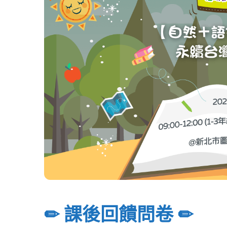
✏ 課後回饋問卷 ✏