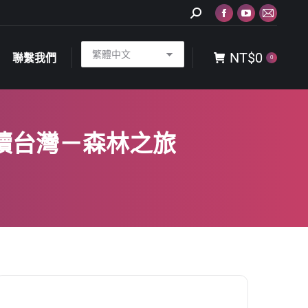
Search:
Facebook
YouTube
Mail
NT$
0
聯繫我們
0
page
page
page
NT$
0
opens
opens
opens
聯繫我們
0
in
in
in
new
new
new
window
window
window
永續台灣－森林之旅