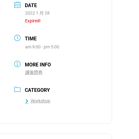
DATE
2022 1 月 28
Expired!
TIME
am 9:00 - pm 5:00
MORE INFO
課後問卷
CATEGORY
Workshop