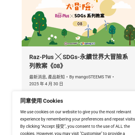
Raz-Plus ╳ SDGs-永續世界大冒險系
列教案《08》
最新消息
,
產品新知
By
mangoSTEEMS TW
2025 年 4 月 30 日
最終篇「Raz-Plus 繪本與聯合國 17 項永續發展
同意使用 Cookies
目標 (SDGs) 」的參考教案來了！這次的內容是
SDG 03 和 SDG 17。除了希望能提高學生對
We use cookies on our website to give you the most relevant
SDGs 的認識外，同時也能透過相對應的繪本故
experience by remembering your preferences and repeat visits
事、和特別設計的大富翁桌遊「永續世界大冒
By clicking “Accept 接受”, you consent to the use of ALL the
險」，促進學生的英語讀寫能力及批判性思考。
cookies. However, you may visit "Customise" to provide a