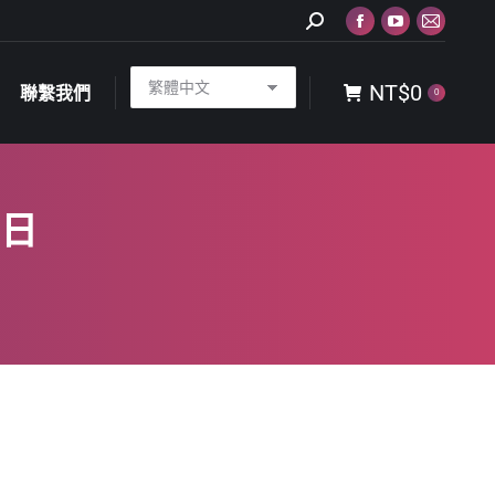
Search:
Facebook
YouTube
Mail
NT$
0
聯繫我們
0
page
page
page
NT$
0
opens
opens
opens
聯繫我們
0
in
in
in
new
new
new
window
window
window
 日