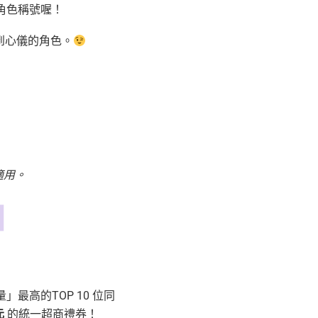
角色稱號喔！
到心儀的角色。
適用。
】
最高的TOP 10 位同
元
的統一超商禮券！