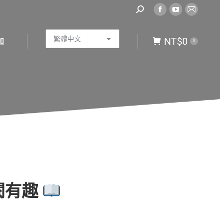
Search:
Facebook
YouTube
Mail
NT$
0
加
0
page
page
page
NT$
0
opens
opens
opens
加
0
in
in
in
new
new
new
window
window
window
越讀閱有趣