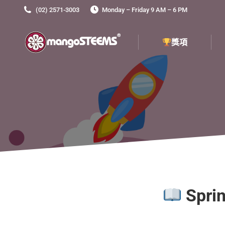
(02) 2571-3003
Monday – Friday 9 AM – 6 PM
獎項
獎項
Spri