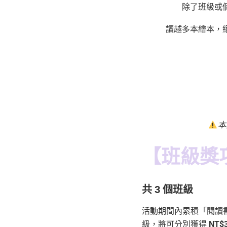
除了班級或
讀越多本繪本，
本
【班級獎
共 3 個班級
活動期間內累積「閱讀書
級，將可分別獲得
NT$