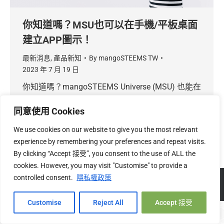
你知道嗎？MSU也可以在手機/平板桌面
建立APP圖示！
最新消息
,
產品新知
By
mangoSTEEMS TW
2023 年 7 月 19 日
你知道嗎？mangoSTEEMS Universe (MSU) 也能在
手機或平板電腦的桌面上加入類似 APP 的桌面圖
同意使用 Cookies
示喔！
趕快點開看看如何做吧！
We use cookies on our website to give you the most relevant
experience by remembering your preferences and repeat visits.
By clicking “Accept 接受”, you consent to the use of ALL the
cookies. However, you may visit "Customise" to provide a
controlled consent.
隱私權政策
Copyright © 2026 mangoSTEEMS TW 台灣必富數位有限公司 |
關
於我們
|
隱私權
|
退換貨政策
Hi, 您好!
Customise
Reject All
Accept 接受
Open c