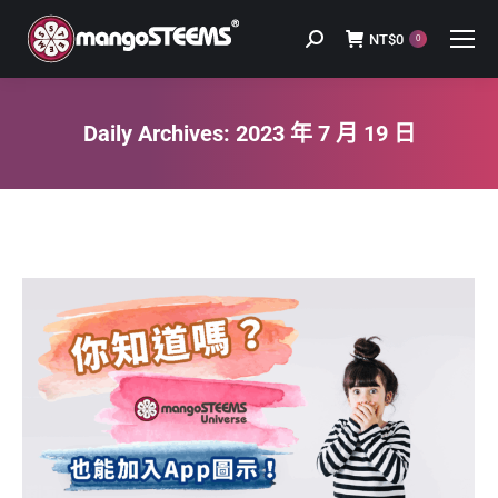
NT$
0
Search:
0
Daily Archives:
2023 年 7 月 19 日
You are here: