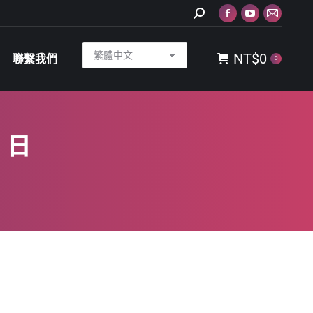
Search:
Facebook
YouTube
Mail
NT$
0
聯繫我們
0
page
page
page
NT$
0
opens
opens
opens
聯繫我們
0
in
in
in
new
new
new
window
window
window
3 日