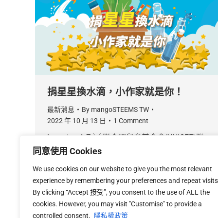
捐星星換水滴，小作家就是你！
最新消息
By
mangoSTEEMS TW
2022 年 10 月 13 日
1 Comment
Learning A-Z ╳ 聯合國兒童基金會(UNICEF)聯
名活動 2.0 開始囉！2022/10/24 起至 11/18 (或
同意使用 Cookies
募集目標達成後)，所有學生可以捐出在Raz-
We use cookies on our website to give you the most relevant
Kids、Raz-Plus等獲得的星星，聯合國兒童基金
experience by remembering your preferences and repeat visits
會將換算成乾淨飲用水，並捐贈給全球有需要的
By clicking “Accept 接受”, you consent to the use of ALL the
國家及社區。
cookies. However, you may visit "Customise" to provide a
controlled consent.
隱私權政策