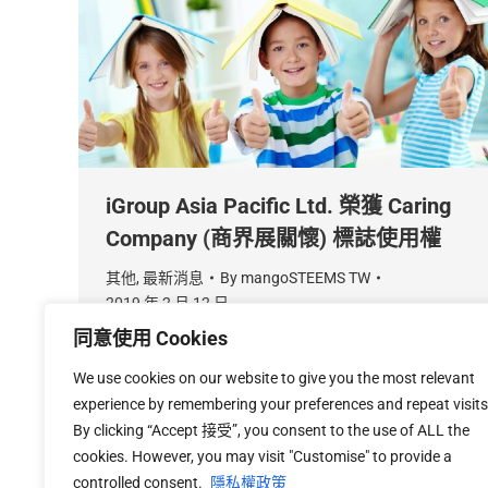
iGroup Asia Pacific Ltd. 榮獲 Caring
Company (商界展關懷) 標誌使用權
其他
,
最新消息
By
mangoSTEEMS TW
2019 年 2 月 12 日
同意使用 Cookies
恭賀 iGroup Asia Pacific Ltd. 榮獲香港社會服務
聯會之Caring Company (商界展關懷) 標誌使用
We use cookies on our website to give you the most relevant
權。
experience by remembering your preferences and repeat visits
By clicking “Accept 接受”, you consent to the use of ALL the
cookies. However, you may visit "Customise" to provide a
controlled consent.
隱私權政策