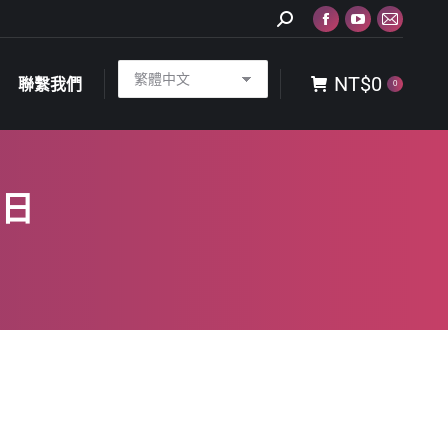
Search:
Facebook
YouTube
Mail
NT$
0
聯繫我們
0
page
page
page
NT$
0
opens
opens
opens
聯繫我們
0
in
in
in
new
new
new
window
window
window
 日