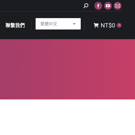
Search:
Facebook
YouTube
Mail
NT$
0
聯繫我們
0
page
page
page
NT$
0
opens
opens
opens
聯繫我們
0
in
in
in
new
new
new
window
window
window