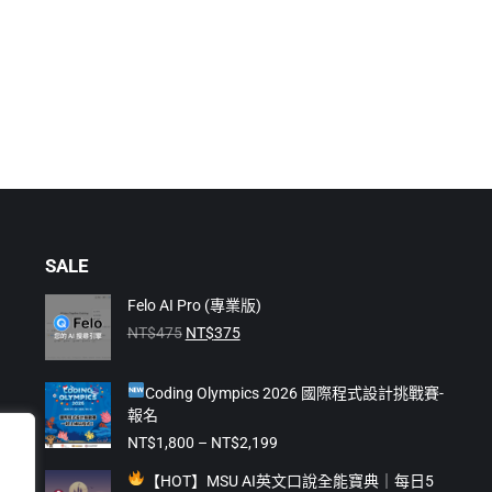
SALE
Felo AI Pro (專業版)
原
目
NT$
475
NT$
375
始
前
價
價
Coding Olympics 2026 國際程式設計挑戰賽-
格：
格：
報名
NT$475。
NT$375。
價
NT$
1,800
–
NT$
2,199
格
【
HOT】MSU AI英文口說全能寶典｜每日5
範