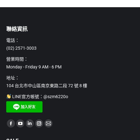
聯絡資訊
電話：
(02) 2571-3003
營業時間：
Monday - Friday 9 AM - 6 PM
地址：
104 台北市中山區南京東路二段 72 號 8 樓
LINE官方帳號：@szm6220o
Find us on:
Facebook
YouTube
Linkedin
Instagram
Mail
page
page
page
page
page