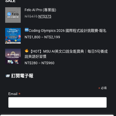
SALE
opens
opens
opens
opens
opens
in
in
in
in
in
Felo AI Pro (專業版)
原
目
new
new
new
new
new
NT$
475
NT$
375
始
前
window
window
window
window
window
價
價
Coding Olympics 2026 國際程式設計挑戰賽-報名
格：
格：
NT$475。
NT$375。
價
NT$
1,800
–
NT$
2,199
格
範
【
HOT】MSU AI英文口說全能寶典｜每日5句養成
圍：
說英語好習慣
NT$1,800
價
到
NT$
280
–
NT$
960
格
NT$2,199
範
訂閱電子報
圍：
NT$280
到
*
必填
*
Email
NT$960