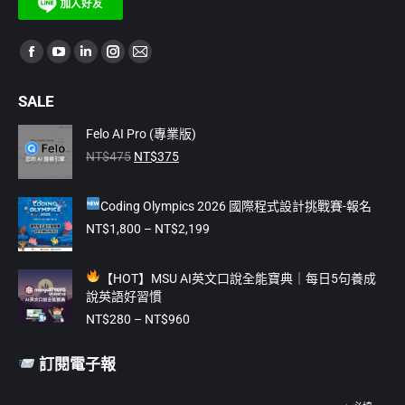
Find us on:
Facebook
YouTube
Linkedin
Instagram
Mail
page
page
page
page
page
SALE
opens
opens
opens
opens
opens
in
in
in
in
in
Felo AI Pro (專業版)
原
目
new
new
new
new
new
NT$
475
NT$
375
始
前
window
window
window
window
window
價
價
Coding Olympics 2026 國際程式設計挑戰賽-報名
格：
格：
NT$475。
NT$375。
價
NT$
1,800
–
NT$
2,199
格
範
【
HOT】MSU AI英文口說全能寶典｜每日5句養成
圍：
說英語好習慣
NT$1,800
價
到
NT$
280
–
NT$
960
格
NT$2,199
範
訂閱電子報
圍：
NT$280