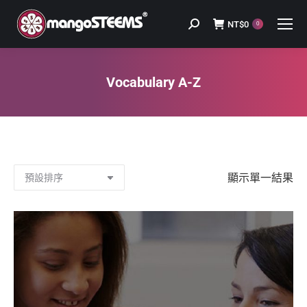
NT$
0
Search:
0
Vocabulary A-Z
You are here:
顯示單一結果