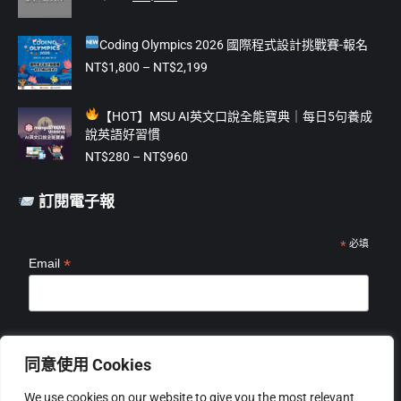
始
前
window
window
window
window
window
價
價
Coding Olympics 2026 國際程式設計挑戰賽-報名
格：
格：
NT$475。
NT$375。
價
NT$
1,800
–
NT$
2,199
格
範
【
HOT】MSU AI英文口說全能寶典｜每日5句養成
圍：
說英語好習慣
NT$1,800
價
到
NT$
280
–
NT$
960
格
NT$2,199
範
訂閱電子報
圍：
NT$280
到
*
必填
*
Email
NT$960
*
姓名
同意使用 Cookies
We use cookies on our website to give you the most relevant