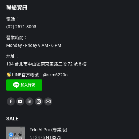
聯絡資訊
電話：
(02) 2571-3003
營業時間：
Monday - Friday 9 AM - 6 PM
地址：
104 台北市中山區南京東路二段 72 號 8 樓
LINE官方帳號：@szm6220o
Find us on:
Facebook
YouTube
Linkedin
Instagram
Mail
page
page
page
page
page
SALE
opens
opens
opens
opens
opens
in
in
in
in
in
Felo AI Pro (專業版)
原
目
new
new
new
new
new
NT$
475
NT$
375