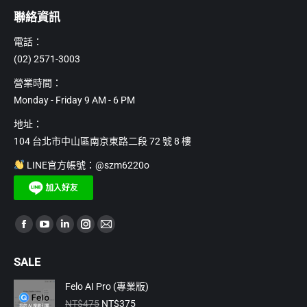
聯絡資訊
電話：
(02) 2571-3003
營業時間：
Monday - Friday 9 AM - 6 PM
地址：
104 台北市中山區南京東路二段 72 號 8 樓
LINE官方帳號：@szm6220o
Find us on:
Facebook
YouTube
Linkedin
Instagram
Mail
page
page
page
page
page
SALE
opens
opens
opens
opens
opens
in
in
in
in
in
Felo AI Pro (專業版)
原
目
new
new
new
new
new
NT$
475
NT$
375