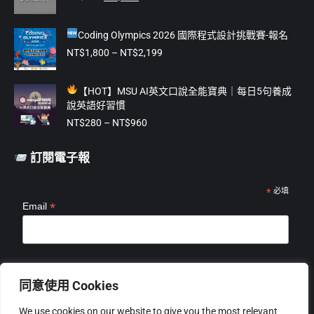
始
前
window
window
window
window
window
價
價
Coding Olympics 2026 國際程式設計挑戰賽-報名
格：
格：
NT$475。
NT$375。
價
NT$
1,800
–
NT$
2,199
格
範
【
HOT】MSU AI英文口說全能寶典｜每日5句養成
圍：
說英語好習慣
NT$1,800
價
到
NT$
280
–
NT$
960
格
NT$2,199
範
訂閱電子報
圍：
NT$280
到
*
必填
*
Email
NT$960
*
姓名
同意使用 Cookies
We use cookies on our website to give you the most relevant