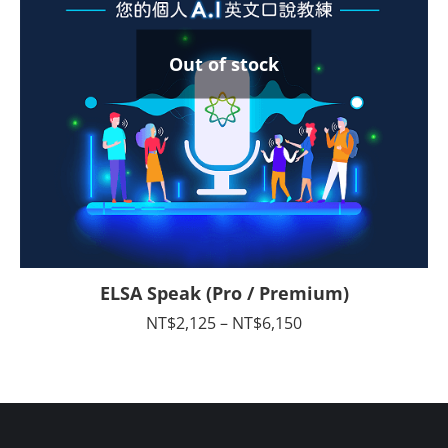
Out of stock
ELSA Speak (Pro / Premium)
價
NT$
2,125
–
NT$
6,150
格
範
圍：
NT$2,125
到
NT$6,150