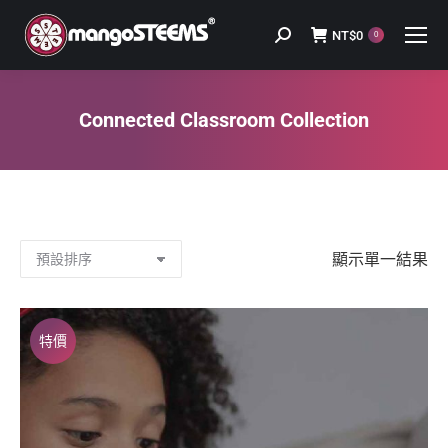
NT$
0
Search:
0
Connected Classroom Collection
You are here:
顯示單一結果
特價