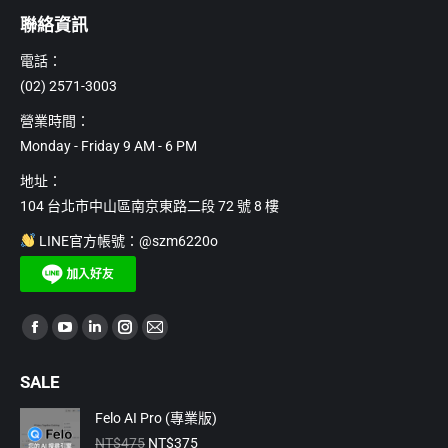
聯絡資訊
電話：
(02) 2571-3003
營業時間：
Monday - Friday 9 AM - 6 PM
地址：
104 台北市中山區南京東路二段 72 號 8 樓
LINE官方帳號：@szm6220o
Find us on:
Facebook
YouTube
Linkedin
Instagram
Mail
page
page
page
page
page
SALE
opens
opens
opens
opens
opens
in
in
in
in
in
Felo AI Pro (專業版)
原
目
new
new
new
new
new
NT$
475
NT$
375