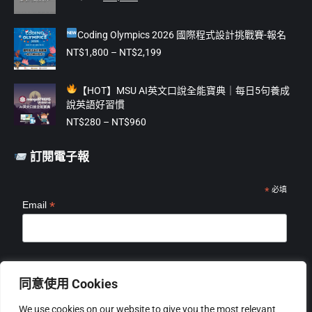
始
前
window
window
window
window
window
價
價
Coding Olympics 2026 國際程式設計挑戰賽-報名
格：
格：
NT$475。
NT$375。
價
NT$
1,800
–
NT$
2,199
格
範
【
HOT】MSU AI英文口說全能寶典｜每日5句養成
圍：
說英語好習慣
NT$1,800
價
到
NT$
280
–
NT$
960
格
NT$2,199
範
訂閱電子報
圍：
NT$280
到
*
必填
*
Email
NT$960
*
姓名
同意使用 Cookies
We use cookies on our website to give you the most relevant