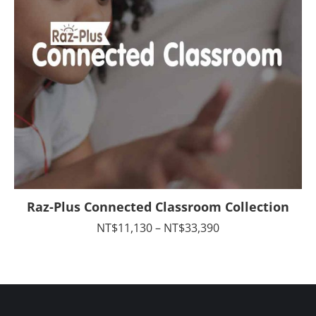
Raz-Plus Connected Classroom Collection
價
NT$
11,130
–
NT$
33,390
格
範
圍：
NT$11,130
到
NT$33,390