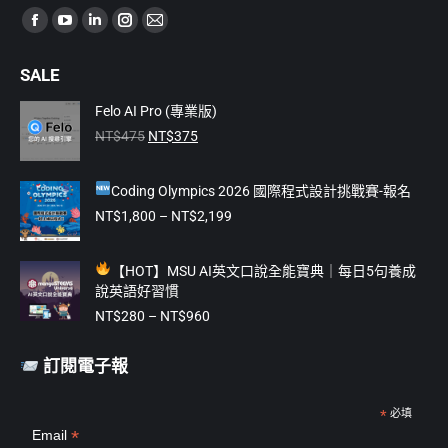
Find us on:
Facebook
YouTube
Linkedin
Instagram
Mail
page
page
page
page
page
SALE
opens
opens
opens
opens
opens
in
in
in
in
in
Felo AI Pro (專業版)
原
目
new
new
new
new
new
NT$
475
NT$
375
始
前
window
window
window
window
window
價
價
Coding Olympics 2026 國際程式設計挑戰賽-報名
格：
格：
NT$475。
NT$375。
價
NT$
1,800
–
NT$
2,199
格
範
【
HOT】MSU AI英文口說全能寶典｜每日5句養成
圍：
說英語好習慣
NT$1,800
價
到
NT$
280
–
NT$
960
格
NT$2,199
範
訂閱電子報
圍：
NT$280
到
*
必填
*
Email
NT$960