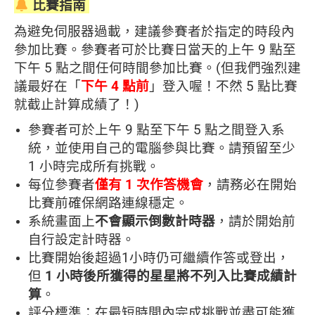
比賽指南
NT$2,199
為避免伺服器過載，建議參賽者於指定的時段內
參加比賽。參賽者可於比賽日當天的上午 9 點至
下午 5 點之間任何時間參加比賽。(但我們強烈建
議最好在「
下午 4 點前
」登入喔！不然 5 點比賽
就截止計算成績了！)
參賽者可於上午 9 點至下午 5 點之間登入系
統，並使用自己的電腦參與比賽。請預留至少
1 小時完成所有挑戰。
每位參賽者
僅有 1 次作答機會
，請務必在開始
比賽前確保網路連線穩定。
系統畫面上
不會顯示倒數計時器
，請於開始前
自行設定計時器。
比賽開始後超過1小時仍可繼續作答或登出，
但
1 小時後所獲得的星星將不列入比賽成績計
算
。
評分標準：在最短時間內完成挑戰並盡可能獲