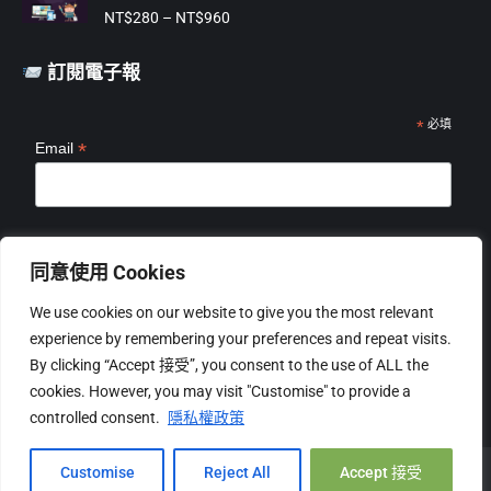
價
到
NT$
280
–
NT$
960
格
NT$2,199
範
訂閱電子報
圍：
NT$280
到
*
必填
*
Email
NT$960
*
姓名
同意使用 Cookies
We use cookies on our website to give you the most relevant
experience by remembering your preferences and repeat visits.
By clicking “Accept 接受”, you consent to the use of ALL the
cookies. However, you may visit "Customise" to provide a
controlled consent.
隱私權政策
Hi, 您好!
Copyright © 2026 mangoSTEEMS TW 台灣必富數位有限公司 |
關
Customise
Reject All
Accept 接受