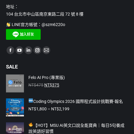
地址：
104 台北市中山區南京東路二段 72 號 8 樓
LINE官方帳號：@szm6220o
Find us on:
Facebook
YouTube
Linkedin
Instagram
Mail
page
page
page
page
page
SALE
opens
opens
opens
opens
opens
in
in
in
in
in
Felo AI Pro (專業版)
原
目
new
new
new
new
new
NT$
475
NT$
375
始
前
window
window
window
window
window
價
價
Coding Olympics 2026 國際程式設計挑戰賽-報名
格：
格：
NT$475。
NT$375。
價
NT$
1,800
–
NT$
2,199
格
範
【
HOT】MSU AI英文口說全能寶典｜每日5句養成
圍：
說英語好習慣
NT$1,800