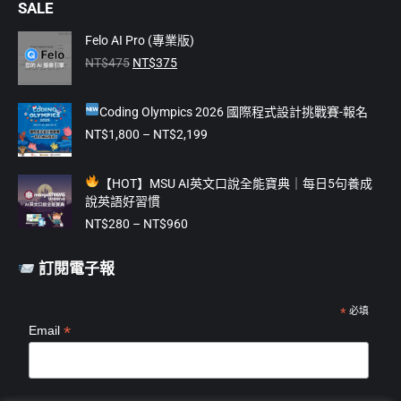
SALE
opens
opens
opens
opens
opens
in
in
in
in
in
Felo AI Pro (專業版)
原
目
new
new
new
new
new
NT$
475
NT$
375
始
前
window
window
window
window
window
價
價
Coding Olympics 2026 國際程式設計挑戰賽-報名
格：
格：
NT$475。
NT$375。
價
NT$
1,800
–
NT$
2,199
格
範
【
HOT】MSU AI英文口說全能寶典｜每日5句養成
圍：
說英語好習慣
NT$1,800
價
到
NT$
280
–
NT$
960
格
NT$2,199
範
訂閱電子報
圍：
NT$280
到
*
必填
*
Email
NT$960