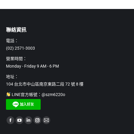
圍：
NT$690
到
NT$4,980
聯絡資訊
電話：
(02) 2571-3003
營業時間：
Monday - Friday 9 AM - 6 PM
地址：
104 台北市中山區南京東路二段 72 號 8 樓
LINE官方帳號：@szm6220o
Find us on:
Facebook
YouTube
Linkedin
Instagram
Mail
page
page
page
page
page